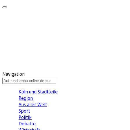
Meine KR
Meine Artikel
Meine Region
Meine Newsletter
Gewinnspiele
Mein Rundschau PLUS
Mein E-Paper
Navigation
Köln und Stadtteile
Region
Aus aller Welt
Sport
Politik
Debatte