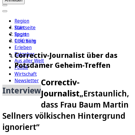
Anmelden
Region
Köln
Startseite
Sport
Region
1. FC Köln
Oberberg
Erleben
Correctiv-Journalist über das
Ratgeber
Aus aller Welt
Potsdamer Geheim-Treffen
Politik
Wirtschaft
Correctiv-
Newsletter
E-Paper
Interview
Journalist
„Erstaunlich,
dass Frau Baum Martin
Sellners völkischen Hintergrund
ignoriert“