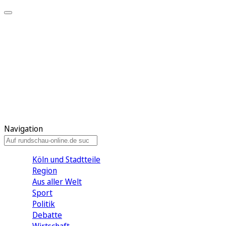
Meine KR
Meine Artikel
Meine Region
Meine Newsletter
Gewinnspiele
Mein Rundschau PLUS
Mein E-Paper
Navigation
Köln und Stadtteile
Region
Aus aller Welt
Sport
Politik
Debatte