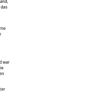
Hand,
 das
elme
e
d war
ie
gen
ter