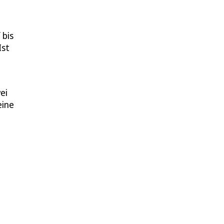
 bis
Ist
ei
eine