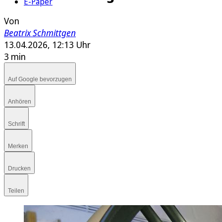
E-Paper
Von
Beatrix Schmittgen
13.04.2026, 12:13 Uhr
3 min
Auf Google bevorzugen
Anhören
Schrift
Merken
Drucken
Teilen