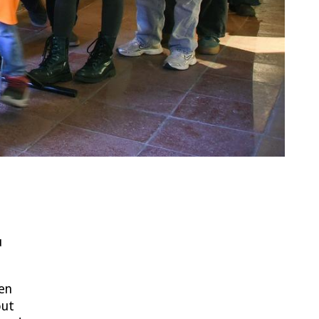
u
nen
out