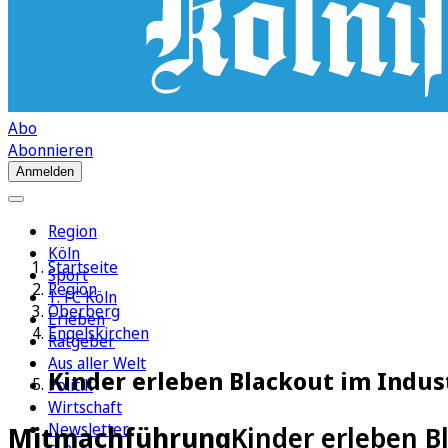
Abo
Abonnieren
Anmelden
Region
Köln
Startseite
Sport
Region
1. FC Köln
Oberberg
Erleben
Engelskirchen
Ratgeber
Aus aller Welt
Kinder erleben Blackout im Indu
Politik
Wirtschaft
Newsletter
Mitmachführung
Kinder erleben 