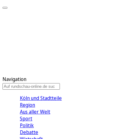
Meine KR
Meine Artikel
Meine Region
Meine Newsletter
Gewinnspiele
Mein Rundschau PLUS
Mein E-Paper
Navigation
Köln und Stadtteile
Region
Aus aller Welt
Sport
Politik
Debatte