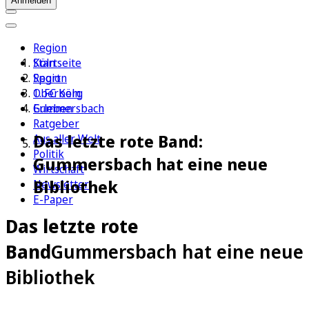
Anmelden
Region
Köln
Startseite
Sport
Region
1. FC Köln
Oberberg
Erleben
Gummersbach
Ratgeber
Das letzte rote Band:
Aus aller Welt
Politik
Gummersbach hat eine neue
Wirtschaft
Bibliothek
Newsletter
E-Paper
Das letzte rote
Band
Gummersbach hat eine neue
Bibliothek