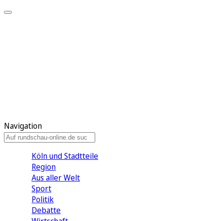
Meine KR
Meine Artikel
Meine Region
Meine Newsletter
Gewinnspiele
Mein Rundschau PLUS
Mein E-Paper
Navigation
Köln und Stadtteile
Region
Aus aller Welt
Sport
Politik
Debatte