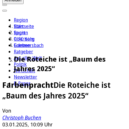
Anmelden
Region
Köln
Startseite
Sport
Region
1. FC Köln
Oberberg
Erleben
Gummersbach
Ratgeber
Die Roteiche ist „Baum des
Aus aller Welt
Politik
Jahres 2025“
Wirtschaft
Newsletter
Farbenpracht
Die Roteiche ist
E-Paper
„Baum des Jahres 2025“
Von
Christoph Buchen
03.01.2025, 10:09 Uhr