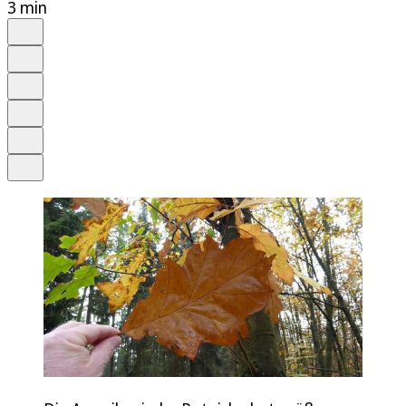
3 min
Auf Google bevorzugen
Anhören
Schrift
Merken
Drucken
Teilen