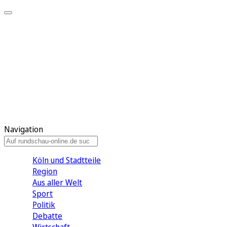
Meine KR
Meine Artikel
Meine Region
Meine Newsletter
Gewinnspiele
Mein Rundschau PLUS
Mein E-Paper
Navigation
Köln und Stadtteile
Region
Aus aller Welt
Sport
Politik
Debatte