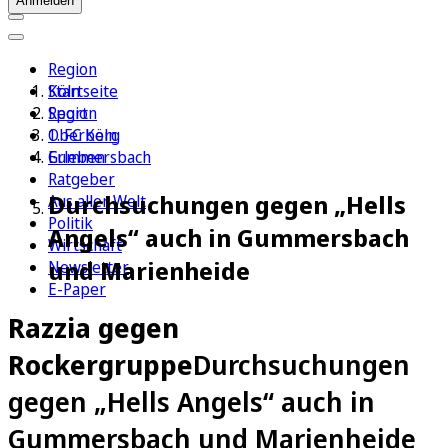
Anmelden
Region
Köln
Startseite
Sport
Region
1. FC Köln
Oberberg
Erleben
Gummersbach
Ratgeber
Durchsuchungen gegen „Hells
Aus aller Welt
Politik
Angels“ auch in Gummersbach
Wirtschaft
und Marienheide
Newsletter
E-Paper
Razzia gegen
Rockergruppe
Durchsuchungen
gegen „Hells Angels“ auch in
Gummersbach und Marienheide