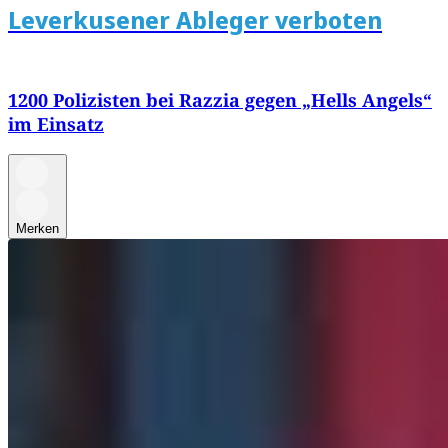
Leverkusener Ableger verboten
1200 Polizisten bei Razzia gegen „Hells Angels“
im Einsatz
Merken