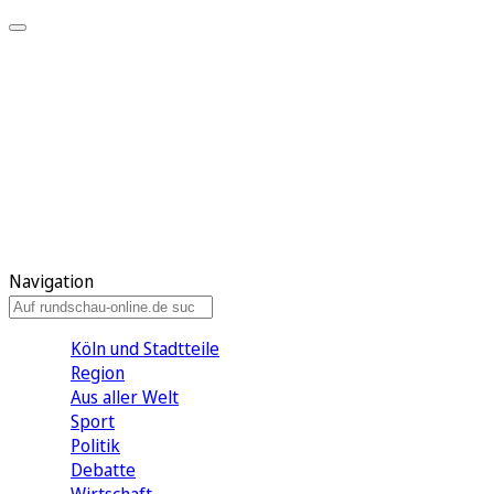
Meine KR
Meine Artikel
Meine Region
Meine Newsletter
Gewinnspiele
Mein Rundschau PLUS
Mein E-Paper
Navigation
Köln und Stadtteile
Region
Aus aller Welt
Sport
Politik
Debatte