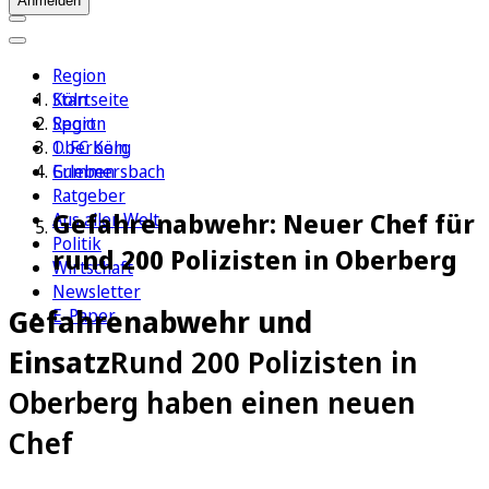
Anmelden
Region
Köln
Startseite
Sport
Region
1. FC Köln
Oberberg
Erleben
Gummersbach
Ratgeber
Gefahrenabwehr: Neuer Chef für
Aus aller Welt
Politik
rund 200 Polizisten in Oberberg
Wirtschaft
Newsletter
Gefahrenabwehr und
E-Paper
Einsatz
Rund 200 Polizisten in
Oberberg haben einen neuen
Chef