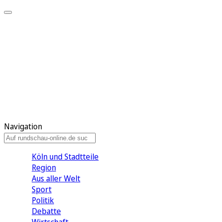
Meine KR
Meine Artikel
Meine Region
Meine Newsletter
Gewinnspiele
Mein Rundschau PLUS
Mein E-Paper
Navigation
Köln und Stadtteile
Region
Aus aller Welt
Sport
Politik
Debatte