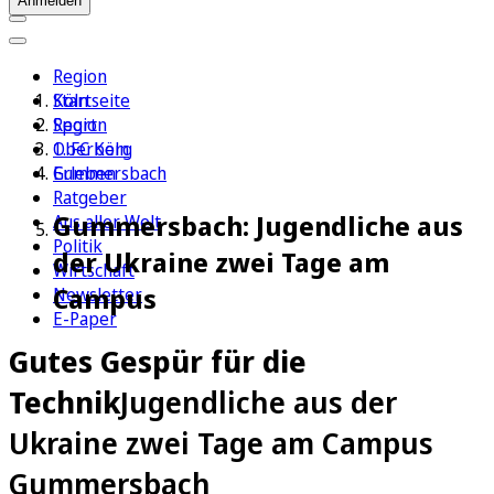
Anmelden
Region
Köln
Startseite
Sport
Region
1. FC Köln
Oberberg
Erleben
Gummersbach
Ratgeber
Gummersbach: Jugendliche aus
Aus aller Welt
Politik
der Ukraine zwei Tage am
Wirtschaft
Campus
Newsletter
E-Paper
Gutes Gespür für die
Technik
Jugendliche aus der
Ukraine zwei Tage am Campus
Gummersbach