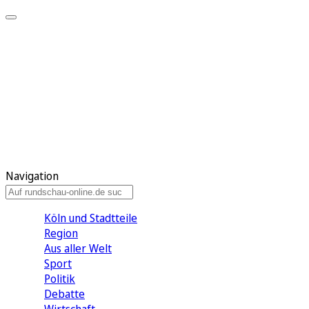
Meine KR
Meine Artikel
Meine Region
Meine Newsletter
Gewinnspiele
Mein Rundschau PLUS
Mein E-Paper
Navigation
Köln und Stadtteile
Region
Aus aller Welt
Sport
Politik
Debatte