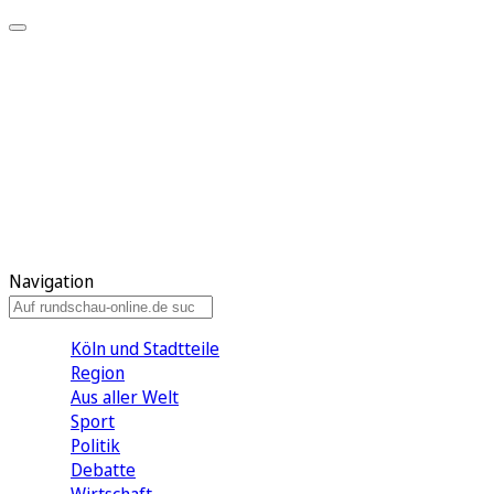
Meine KR
Meine Artikel
Meine Region
Meine Newsletter
Gewinnspiele
Mein Rundschau PLUS
Mein E-Paper
Navigation
Köln und Stadtteile
Region
Aus aller Welt
Sport
Politik
Debatte