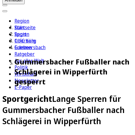
Anmelden
Region
Köln
Startseite
Sport
Region
1. FC Köln
Oberberg
Erleben
Gummersbach
Ratgeber
Gummersbacher Fußballer nach
Aus aller Welt
Politik
Schlägerei in Wipperfürth
Wirtschaft
gesperrt
Newsletter
E-Paper
Sportgericht
Lange Sperren für
Gummersbacher Fußballer nach
Schlägerei in Wipperfürth