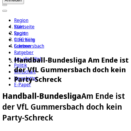
Anmelden
Region
Köln
Startseite
Sport
Region
1. FC Köln
Oberberg
Erleben
Gummersbach
Ratgeber
Handball-Bundesliga Am Ende ist
Aus aller Welt
Politik
der VfL Gummersbach doch kein
Wirtschaft
Party-Schreck
Newsletter
E-Paper
Handball-Bundesliga
Am Ende ist
der VfL Gummersbach doch kein
Party-Schreck