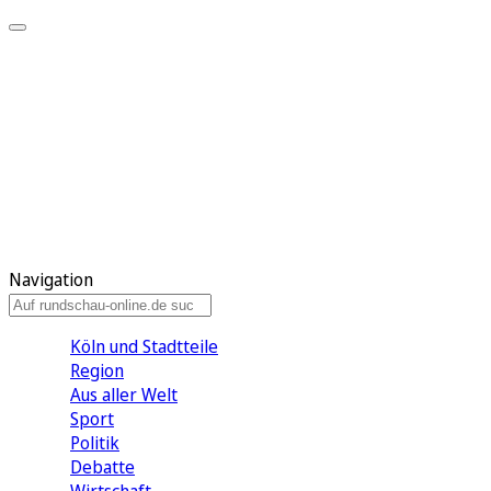
Meine KR
Meine Artikel
Meine Region
Meine Newsletter
Gewinnspiele
Mein Rundschau PLUS
Mein E-Paper
Navigation
Köln und Stadtteile
Region
Aus aller Welt
Sport
Politik
Debatte