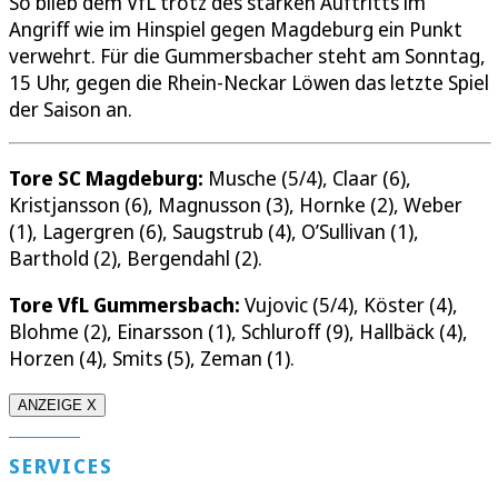
So blieb dem VfL trotz des starken Auftritts im
Angriff wie im Hinspiel gegen Magdeburg ein Punkt
verwehrt. Für die Gummersbacher steht am Sonntag,
15 Uhr, gegen die Rhein-Neckar Löwen das letzte Spiel
der Saison an.
Tore SC Magdeburg:
Musche (5/4), Claar (6),
Kristjansson (6), Magnusson (3), Hornke (2), Weber
(1), Lagergren (6), Saugstrub (4), O’Sullivan (1),
Barthold (2), Bergendahl (2).
Tore VfL Gummersbach:
Vujovic (5/4), Köster (4),
Blohme (2), Einarsson (1), Schluroff (9), Hallbäck (4),
Horzen (4), Smits (5), Zeman (1).
ANZEIGE X
SERVICES