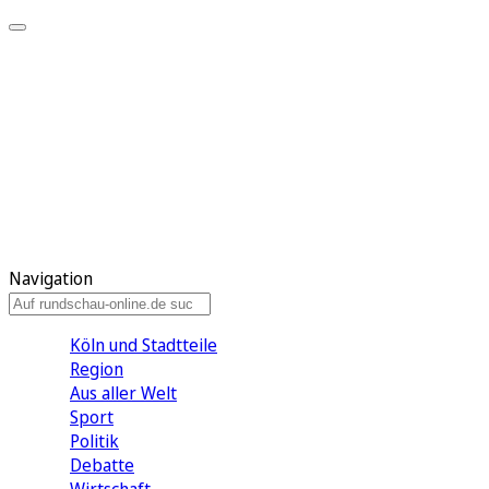
Meine KR
Meine Artikel
Meine Region
Meine Newsletter
Gewinnspiele
Mein Rundschau PLUS
Mein E-Paper
Navigation
Köln und Stadtteile
Region
Aus aller Welt
Sport
Politik
Debatte