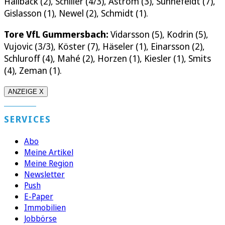
Hallbäck (2), Schiller (4/3), Aström (3), Sunnefeldt (7),
Gislasson (1), Newel (2), Schmidt (1).
Tore VfL Gummersbach:
Vidarsson (5), Kodrin (5),
Vujovic (3/3), Köster (7), Häseler (1), Einarsson (2),
Schluroff (4), Mahé (2), Horzen (1), Kiesler (1), Smits
(4), Zeman (1).
ANZEIGE X
SERVICES
Abo
Meine Artikel
Meine Region
Newsletter
Push
E-Paper
Immobilien
Jobbörse