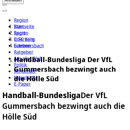
Anmelden
Region
Köln
Startseite
Sport
Region
1. FC Köln
Oberberg
Erleben
Gummersbach
Ratgeber
Handball-Bundesliga Der VfL
Aus aller Welt
Politik
Gummersbach bezwingt auch
Wirtschaft
die Hölle Süd
Newsletter
E-Paper
Handball-Bundesliga
Der VfL
Gummersbach bezwingt auch die
Hölle Süd