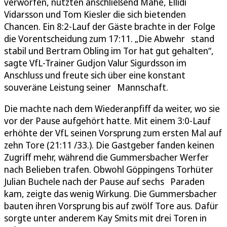
verworfen, nutzten anschließend Mahé, Ellidi
Vidarsson und Tom Kiesler die sich bietenden
Chancen. Ein 8:2-Lauf der Gäste brachte in der Folge
die Vorentscheidung zum 17:11. „Die Abwehr stand
stabil und Bertram Obling im Tor hat gut gehalten“,
sagte VfL-Trainer Gudjon Valur Sigurdsson im
Anschluss und freute sich über eine konstant
souveräne Leistung seiner Mannschaft.
Die machte nach dem Wiederanpfiff da weiter, wo sie
vor der Pause aufgehört hatte. Mit einem 3:0-Lauf
erhöhte der VfL seinen Vorsprung zum ersten Mal auf
zehn Tore (21:11 /33.). Die Gastgeber fanden keinen
Zugriff mehr, während die Gummersbacher Werfer
nach Belieben trafen. Obwohl Göppingens Torhüter
Julian Buchele nach der Pause auf sechs Paraden
kam, zeigte das wenig Wirkung. Die Gummersbacher
bauten ihren Vorsprung bis auf zwölf Tore aus. Dafür
sorgte unter anderem Kay Smits mit drei Toren in