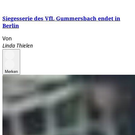
Siegesserie des VfL Gummersbach endet in
Berlin
Von
Linda Thielen
Merken