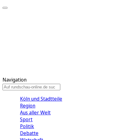
Meine KR
Meine Artikel
Meine Region
Meine Newsletter
Gewinnspiele
Mein Rundschau PLUS
Mein E-Paper
Navigation
Köln und Stadtteile
Region
Aus aller Welt
Sport
Politik
Debatte