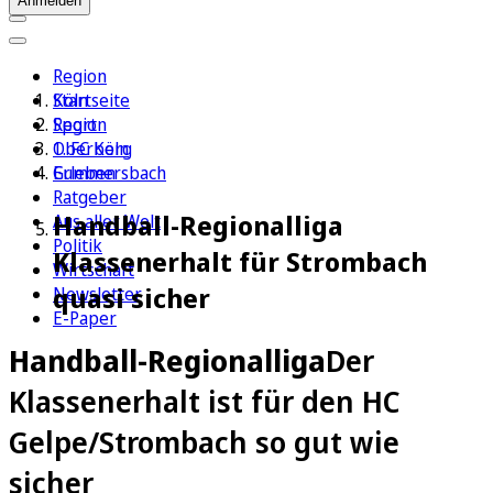
Anmelden
Region
Köln
Startseite
Sport
Region
1. FC Köln
Oberberg
Erleben
Gummersbach
Ratgeber
Handball-Regionalliga
Aus aller Welt
Politik
Klassenerhalt für Strombach
Wirtschaft
quasi sicher
Newsletter
E-Paper
Handball-Regionalliga
Der
Klassenerhalt ist für den HC
Gelpe/Strombach so gut wie
sicher