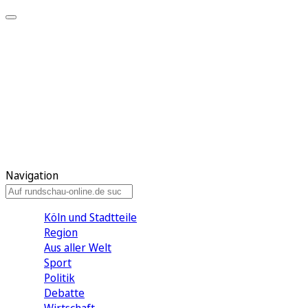
Meine KR
Meine Artikel
Meine Region
Meine Newsletter
Gewinnspiele
Mein Rundschau PLUS
Mein E-Paper
Navigation
Köln und Stadtteile
Region
Aus aller Welt
Sport
Politik
Debatte