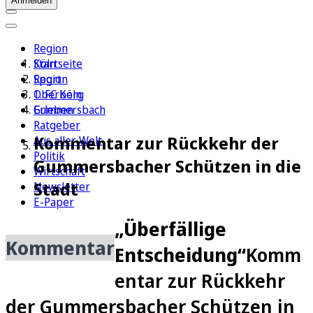
Anmelden
Region
Köln
Startseite
Sport
Region
1. FC Köln
Oberberg
Erleben
Gummersbach
Ratgeber
Kommentar zur Rückkehr der
Aus aller Welt
Politik
Gummersbacher Schützen in die
Wirtschaft
Stadt
Newsletter
E-Paper
„Überfällige
Kommentar
Entscheidung“
Komm
entar zur Rückkehr
der Gummersbacher Schützen in