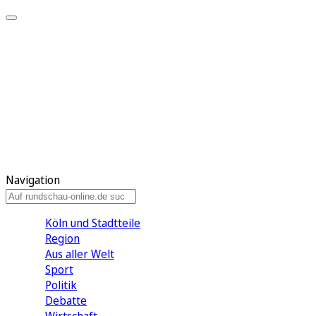
Meine KR
Meine Artikel
Meine Region
Meine Newsletter
Gewinnspiele
Mein Rundschau PLUS
Mein E-Paper
Navigation
Köln und Stadtteile
Region
Aus aller Welt
Sport
Politik
Debatte