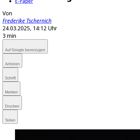
E-Paper
Von
Frederike Tschernich
24.03.2025, 14:12 Uhr
3 min
Auf Google bevorzugen
Anhören
Schrift
Merken
Drucken
Teilen