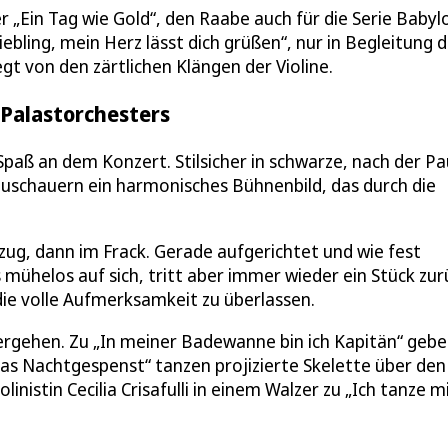
r „Ein Tag wie Gold“, den Raabe auch für die Serie Babyl
ebling, mein Herz lässt dich grüßen“, nur in Begleitung 
egt von den zärtlichen Klängen der Violine.
 Palastorchesters
Spaß an dem Konzert. Stilsicher in schwarze, nach der P
Zuschauern ein harmonisches Bühnenbild, das durch die
ug, dann im Frack. Gerade aufgerichtet und wie fest
mühelos auf sich, tritt aber immer wieder ein Stück zur
die volle Aufmerksamkeit zu überlassen.
ergehen. Zu „In meiner Badewanne bin ich Kapitän“ gebe
s Nachtgespenst“ tanzen projizierte Skelette über den
istin Cecilia Crisafulli in einem Walzer zu „Ich tanze mi