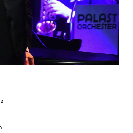
der
m