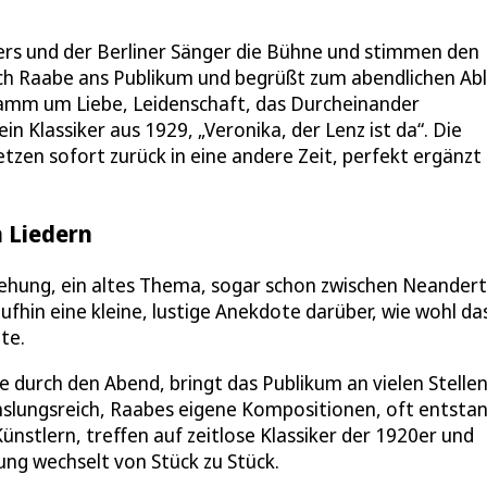
ers und der Berliner Sänger die Bühne und stimmen den
ch Raabe ans Publikum und begrüßt zum abendlichen Abl
gramm um Liebe, Leidenschaft, das Durcheinander
n Klassiker aus 1929, „Veronika, der Lenz ist da“. Die
etzen sofort zurück in eine andere Zeit, perfekt ergänzt
 Liedern
iehung, ein altes Thema, sogar schon zwischen Neandert
fhin eine kleine, lustige Anekdote darüber, wie wohl da
te.
e durch den Abend, bringt das Publikum an vielen Stelle
slungsreich, Raabes eigene Kompositionen, oft entsta
tlern, treffen auf zeitlose Klassiker der 1920er und
mung wechselt von Stück zu Stück.