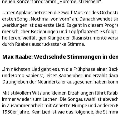
neuen Konzertprogramm „Hummel streicheln“.
Unter Applaus betreten die zwölf Musiker des Orchest
ersten Song „Nochmal von vorn“ an. Danach wendet si
„Verklungen ist das erste Lied. Es geht in diesem Pro
menschlicher Beziehungen und Topfpflanzen“. Es folgt ei
heiteren, vielfältigen Klänge der Blasinstrumente vers
durch Raabes ausdrucksstarke Stimme.
Max Raabe: Wechselnde Stimmungen in den
„Im nächsten Lied geht es um die Frühphase einer Bez
und Homo Sapiens“, leitet Raabe über und erzählt darau
Datingleben der Neandertaler ausgesehen haben könn
Mit stilvollem Witz und kleinen Erzählungen führt Raab
immer wieder zum Lachen. Die Songauswahl ist abwech
in Zusammenarbeit mit Annette Humpe und anderen Küns
1930er Jahre. Kein Lied ist wie das folgende, die Stim