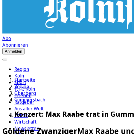
Abo
Abonnieren
Anmelden
Region
Köln
Startseite
Sport
Region
1. FC Köln
Oberberg
Erleben
Gummersbach
Ratgeber
Aus aller Welt
Konzert: Max Raabe trat in Gumm
Politik
Wirtschaft
Newsletter
Goldene Zwanziger
Max Raabe und