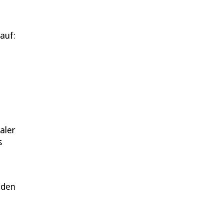
auf:
aler
s
n
nden