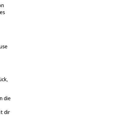
on
des
ause
ück,
n die
t dir