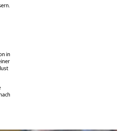
sern.
on in
einer
lust
e
 nach