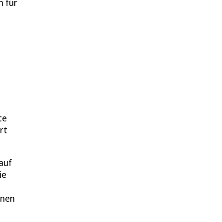
h für
e
te
rt
auf
ie
nnen