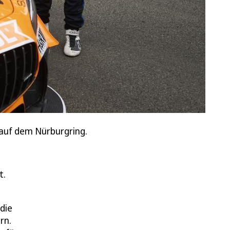
 auf dem Nürburgring.
t.
die
rn.