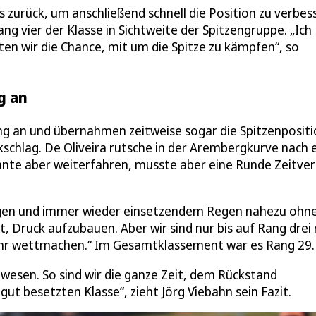
as zurück, um anschließend schnell die Position zu verbes
g vier der Klasse in Sichtweite der Spitzengruppe. „Ich
tten wir die Chance, mit um die Spitze zu kämpfen“, so
g an
ng an und übernahmen zeitweise sogar die Spitzenpositi
kschlag. De Oliveira rutsche in der Arembergkurve nach 
onnte aber weiterfahren, musste aber eine Runde Zeitver
ngen und immer wieder einsetzendem Regen nahezu ohn
, Druck aufzubauen. Aber wir sind nur bis auf Rang drei
hr wettmachen.“ Im Gesamtklassement war es Rang 29.
wesen. So sind wir die ganze Zeit, dem Rückstand
ut besetzten Klasse“, zieht Jörg Viebahn sein Fazit.