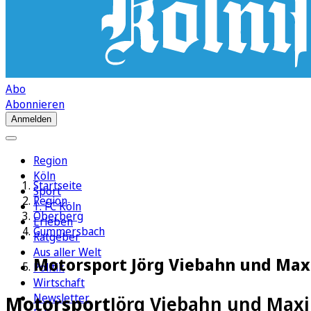
Abo
Abonnieren
Anmelden
Region
Köln
Startseite
Sport
Region
1. FC Köln
Oberberg
Erleben
Gummersbach
Ratgeber
Aus aller Welt
Motorsport Jörg Viebahn und Max
Politik
Wirtschaft
Newsletter
Motorsport
Jörg Viebahn und Maxi