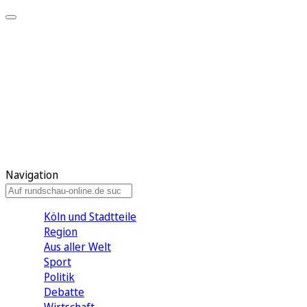
Meine KR
Meine Artikel
Meine Region
Meine Newsletter
Gewinnspiele
Mein Rundschau PLUS
Mein E-Paper
Navigation
Köln und Stadtteile
Region
Aus aller Welt
Sport
Politik
Debatte