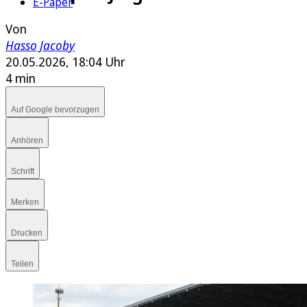
E-Paper
Von
Hasso Jacoby
20.05.2026, 18:04 Uhr
4 min
Auf Google bevorzugen
Anhören
Schrift
Merken
Drucken
Teilen