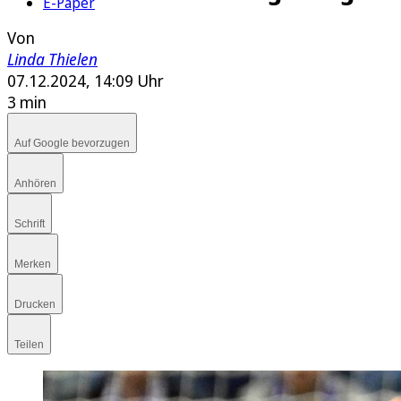
E-Paper
Von
Linda Thielen
07.12.2024, 14:09 Uhr
3 min
Auf Google bevorzugen
Anhören
Schrift
Merken
Drucken
Teilen