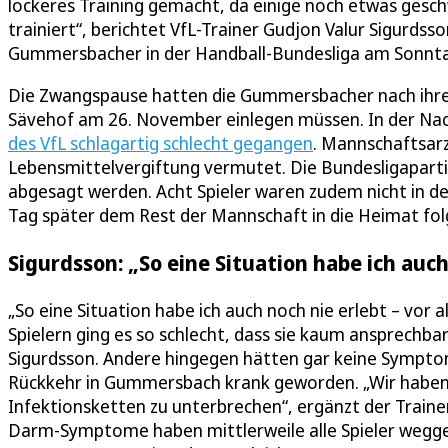
lockeres Training gemacht, da einige noch etwas ges
trainiert“, berichtet VfL-Trainer Gudjon Valur Sigurdss
Gummersbacher in der Handball-Bundesliga am Sonnta
Die Zwangspause hatten die Gummersbacher nach ihrem
Sävehof am 26. November einlegen müssen. In der Nac
des VfL schlagartig schlecht gegangen
. Mannschaftsarz
Lebensmittelvergiftung vermutet. Die Bundesligaparti
abgesagt werden. Acht Spieler waren zudem nicht in d
Tag später dem Rest der Mannschaft in die Heimat fol
Sigurdsson: „So eine Situation habe ich auch
„So eine Situation habe ich auch noch nie erlebt – vor a
Spielern ging es so schlecht, dass sie kaum ansprechba
Sigurdsson. Andere hingegen hätten gar keine Sympto
Rückkehr in Gummersbach krank geworden. „Wir haben u
Infektionsketten zu unterbrechen“, ergänzt der Traine
Darm-Symptome haben mittlerweile alle Spieler wegges