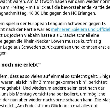
chwächt waren. Am Mittwoch haben wir dann wieder norm
on am Freitag – mit Blick auf die bevorstehende Partie d
gnachmittag, 16.30 Uhr, gegen den HC Erlangen.
 Spiel in der European League in Schweden gegen IK
ht nach der Partie war es
mehreren Spielern und Offizie
t Dr. Jochen Viebahn hatte als Ursache schnell eine
e gegen die Rhein-Neckar Löwen musste kurzfristig
er Lage aus Schweden zurückzureisen und konnten erst e
gen.
 noch nie erlebt“
llem, dass es so vielen auf einmal so schlecht geht. Einig
r waren, als ich in ihr Zimmer gekommen bin“, berichtet
me gehabt. Und wiederum andere seien erst nach der
ns bis Montag vorsichtshalber isoliert, um mögliche
r, der nun aber wieder nach vorne schauen kann. Die Ma
teckt. „Am Ende ist zum Glück noch mal alles gut