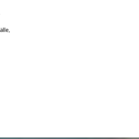
r
älle,