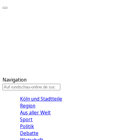
Meine KR
Meine Artikel
Meine Region
Meine Newsletter
Gewinnspiele
Mein Rundschau PLUS
Mein E-Paper
Navigation
Köln und Stadtteile
Region
Aus aller Welt
Sport
Politik
Debatte