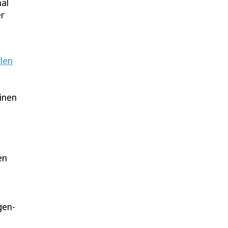
al
er
llen
inen
en
gen-