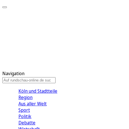
Meine KR
Meine Artikel
Meine Region
Meine Newsletter
Gewinnspiele
Mein Rundschau PLUS
Mein E-Paper
Navigation
Köln und Stadtteile
Region
Aus aller Welt
Sport
Politik
Debatte