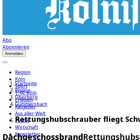
Abo
Abonnieren
Anmelden
Region
Köln
Startseite
Sport
Region
1. FC Köln
Oberberg
Erleben
Gummersbach
Ratgeber
Aus aller Welt
Rettungshubschrauber fliegt Schw
Politik
Wirtschaft
Newsletter
Dachgeschossbrand
Rettungshubsc