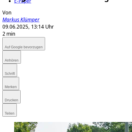
E-Paper
Von
Markus Klümper
09.06.2025, 13:14 Uhr
2 min
Auf Google bevorzugen
Anhören
Schrift
Merken
Drucken
Teilen