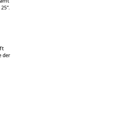
samt
 25“.
ft
e der