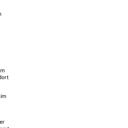
n
rem
dort
 im
er