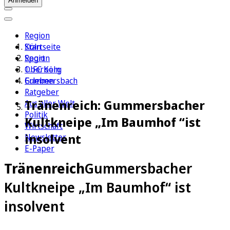
Anmelden
Region
Köln
Startseite
Sport
Region
1. FC Köln
Oberberg
Erleben
Gummersbach
Ratgeber
Tränenreich: Gummersbacher
Aus aller Welt
Politik
Kultkneipe „Im Baumhof “ist
Wirtschaft
insolvent
Newsletter
E-Paper
Tränenreich
Gummersbacher
Kultkneipe „Im Baumhof“ ist
insolvent