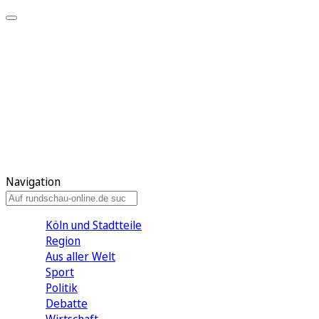
Meine KR
Meine Artikel
Meine Region
Meine Newsletter
Gewinnspiele
Mein Rundschau PLUS
Mein E-Paper
Navigation
Köln und Stadtteile
Region
Aus aller Welt
Sport
Politik
Debatte