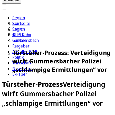
Anmelden
Region
Köln
Startseite
Sport
Region
1. FC Köln
Oberberg
Erleben
Gummersbach
Ratgeber
Türsteher-Prozess: Verteidigung
Aus aller Welt
Politik
wirft Gummersbacher Polizei
Wirtschaft
„schlampige Ermittlungen“ vor
Newsletter
E-Paper
Türsteher-Prozess
Verteidigung
wirft Gummersbacher Polizei
„schlampige Ermittlungen“ vor