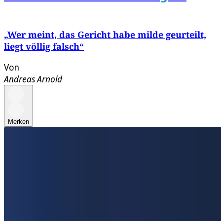
„Wer meint, das Gericht habe milde geurteilt,
liegt völlig falsch“
Von
Andreas Arnold
Merken