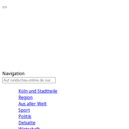
Meine KR
Meine Artikel
Meine Region
Meine Newsletter
Gewinnspiele
Mein Rundschau PLUS
Mein E-Paper
Navigation
Köln und Stadtteile
Region
Aus aller Welt
Sport
Politik
Debatte