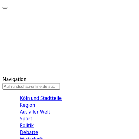
Meine KR
Meine Artikel
Meine Region
Meine Newsletter
Gewinnspiele
Mein Rundschau PLUS
Mein E-Paper
Navigation
Köln und Stadtteile
Region
Aus aller Welt
Sport
Politik
Debatte