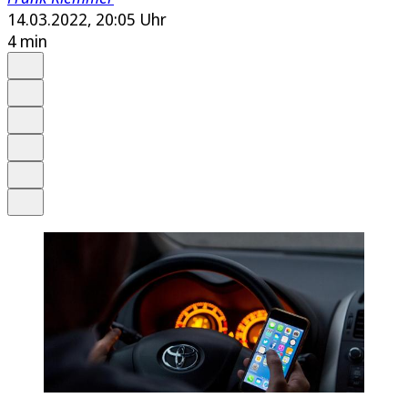
14.03.2022, 20:05 Uhr
4 min
Auf Google bevorzugen
Anhören
Schrift
Merken
Drucken
Teilen