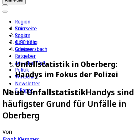
Anmelden
Region
Köln
Startseite
Sport
Region
1. FC Köln
Oberberg
Erleben
Gummersbach
Ratgeber
Unfallstatistik in Oberberg:
Aus aller Welt
Politik
Handys im Fokus der Polizei
Wirtschaft
Newsletter
Neue Unfallstatistik
Handys sind
E-Paper
häufigster Grund für Unfälle in
Oberberg
Von
Frank Klemmer