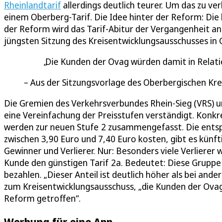
Rheinlandtarif
allerdings deutlich teurer. Um das zu ve
einem Oberberg-Tarif. Die Idee hinter der Reform: Die 
der Reform wird das Tarif-Abitur der Vergangenheit an
jüngsten Sitzung des Kreisentwicklungsausschusses i
Die Kunden der Ovag würden damit in Relati
Aus der Sitzungsvorlage des Oberbergischen Kre
Die Gremien des Verkehrsverbundes Rhein-Sieg (VRS) u
eine Vereinfachung der Preisstufen verständigt. Konkre
werden zur neuen Stufe 2 zusammengefasst. Die entsp
zwischen 3,90 Euro und 7,40 Euro kosten, gibt es künfti
Gewinner und Verlierer. Nur: Besonders viele Verlierer 
Kunde den günstigen Tarif 2a. Bedeutet: Diese Gruppe 
bezahlen. „Dieser Anteil ist deutlich höher als bei an
zum Kreisentwicklungsausschuss, „die Kunden der Ovag
Reform getroffen“.
Werbung für eine App