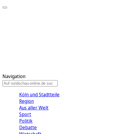
Meine KR
Meine Artikel
Meine Region
Meine Newsletter
Gewinnspiele
Mein Rundschau PLUS
Mein E-Paper
Navigation
Köln und Stadtteile
Region
Aus aller Welt
Sport
Politik
Debatte