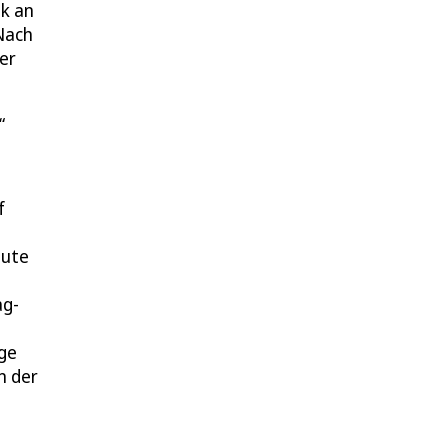
ik an
„Nach
er
f
eute
ag-
age
n der