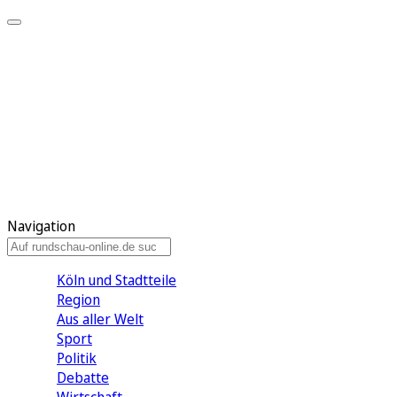
Meine KR
Meine Artikel
Meine Region
Meine Newsletter
Gewinnspiele
Mein Rundschau PLUS
Mein E-Paper
Navigation
Köln und Stadtteile
Region
Aus aller Welt
Sport
Politik
Debatte