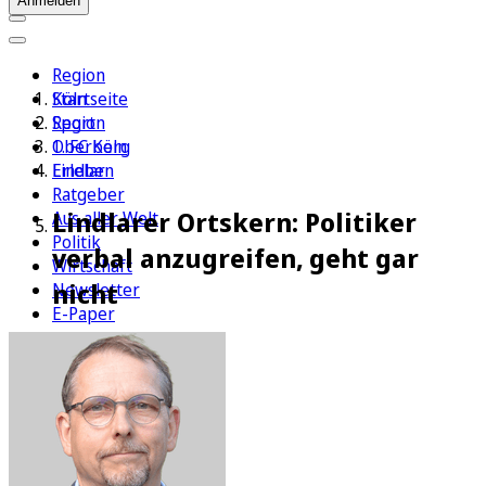
Anmelden
Region
Köln
Startseite
Sport
Region
1. FC Köln
Oberberg
Erleben
Lindlar
Ratgeber
Lindlarer Ortskern: Politiker
Aus aller Welt
Politik
verbal anzugreifen, geht gar
Wirtschaft
nicht
Newsletter
E-Paper