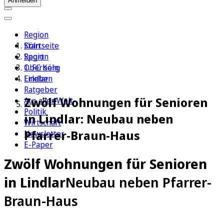
Anmelden
Region
Köln
Startseite
Sport
Region
1. FC Köln
Oberberg
Erleben
Lindlar
Ratgeber
Zwölf Wohnungen für Senioren
Aus aller Welt
Politik
in Lindlar: Neubau neben
Wirtschaft
Pfarrer-Braun-Haus
Newsletter
E-Paper
Zwölf Wohnungen für Senioren
in Lindlar
Neubau neben Pfarrer-
Braun-Haus