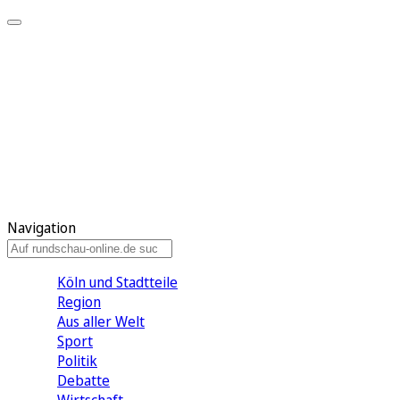
Meine KR
Meine Artikel
Meine Region
Meine Newsletter
Gewinnspiele
Mein Rundschau PLUS
Mein E-Paper
Navigation
Köln und Stadtteile
Region
Aus aller Welt
Sport
Politik
Debatte