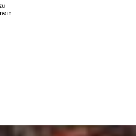
zu
me in