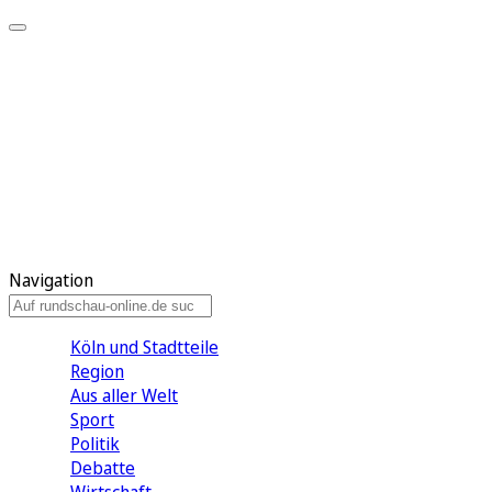
Meine KR
Meine Artikel
Meine Region
Meine Newsletter
Gewinnspiele
Mein Rundschau PLUS
Mein E-Paper
Navigation
Köln und Stadtteile
Region
Aus aller Welt
Sport
Politik
Debatte