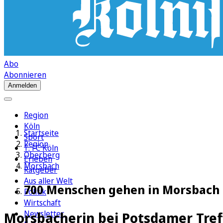
Abo
Abonnieren
Anmelden
Region
Köln
Startseite
Sport
Region
1. FC Köln
Oberberg
Erleben
Morsbach
Ratgeber
Aus aller Welt
700 Menschen gehen in Morsbach 
Politik
Wirtschaft
Newsletter
Morsbacherin bei Potsdamer Tref