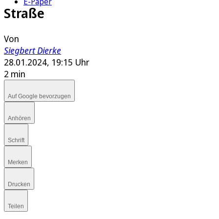
E-Paper
Straße
Von
Siegbert Dierke
28.01.2024, 19:15 Uhr
2 min
Auf Google bevorzugen
Anhören
Schrift
Merken
Drucken
Teilen