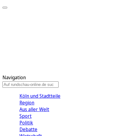
Meine KR
Meine Artikel
Meine Region
Meine Newsletter
Gewinnspiele
Mein Rundschau PLUS
Mein E-Paper
Navigation
Köln und Stadtteile
Region
Aus aller Welt
Sport
Politik
Debatte