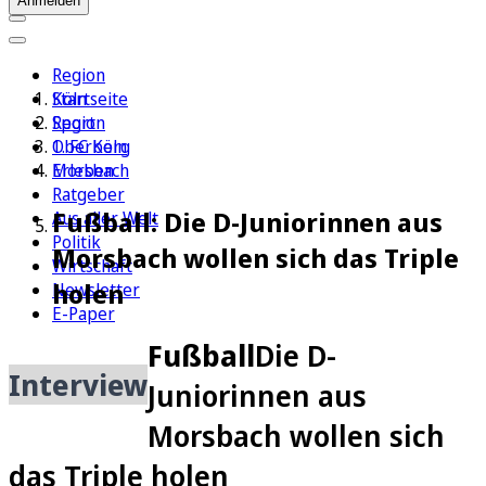
Anmelden
Region
Köln
Startseite
Sport
Region
1. FC Köln
Oberberg
Erleben
Morsbach
Ratgeber
Fußball: Die D-Juniorinnen aus
Aus aller Welt
Politik
Morsbach wollen sich das Triple
Wirtschaft
holen
Newsletter
E-Paper
Fußball
Die D-
Interview
Juniorinnen aus
Morsbach wollen sich
das Triple holen