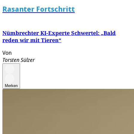
Rasanter Fortschritt
Nümbrechter KI-Experte Schwertel: „Bald
reden wir mit Tieren“
Von
Torsten Sülzer
Merken