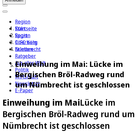
Anmelden
Region
Köln
Startseite
Sport
Region
1. FC Köln
Oberberg
Erleben
Nümbrecht
Ratgeber
Einweihung im Mai: Lücke im
Aus aller Welt
Politik
Bergischen Bröl-Radweg rund
Wirtschaft
um Nümbrecht ist geschlossen
Newsletter
E-Paper
Einweihung im Mai
Lücke im
Bergischen Bröl-Radweg rund um
Nümbrecht ist geschlossen