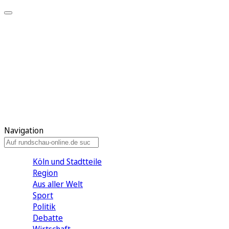
Meine KR
Meine Artikel
Meine Region
Meine Newsletter
Gewinnspiele
Mein Rundschau PLUS
Mein E-Paper
Navigation
Köln und Stadtteile
Region
Aus aller Welt
Sport
Politik
Debatte