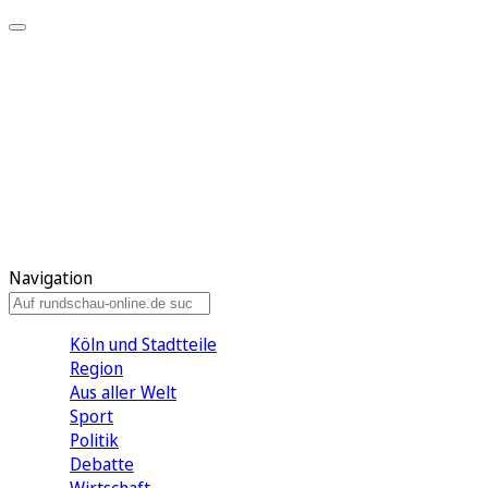
Meine KR
Meine Artikel
Meine Region
Meine Newsletter
Gewinnspiele
Mein Rundschau PLUS
Mein E-Paper
Navigation
Köln und Stadtteile
Region
Aus aller Welt
Sport
Politik
Debatte