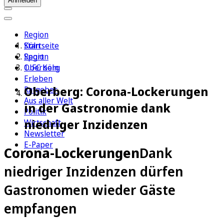
Anmelden
Region
Köln
Startseite
Sport
Region
1. FC Köln
Oberberg
Erleben
Oberberg: Corona-Lockerungen
Ratgeber
Aus aller Welt
in der Gastronomie dank
Politik
niedriger Inzidenzen
Wirtschaft
Newsletter
E-Paper
Corona-Lockerungen
Dank
niedriger Inzidenzen dürfen
Gastronomen wieder Gäste
empfangen