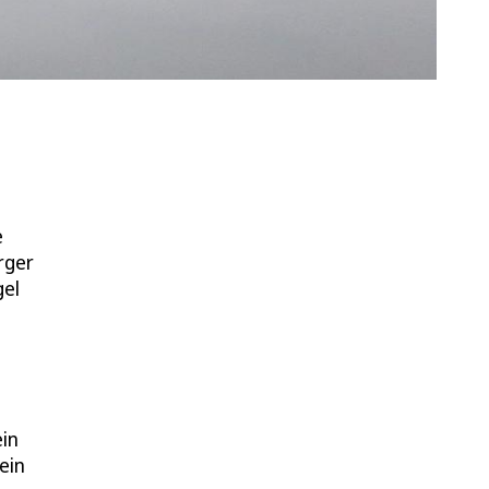
e
rger
gel
in
ein