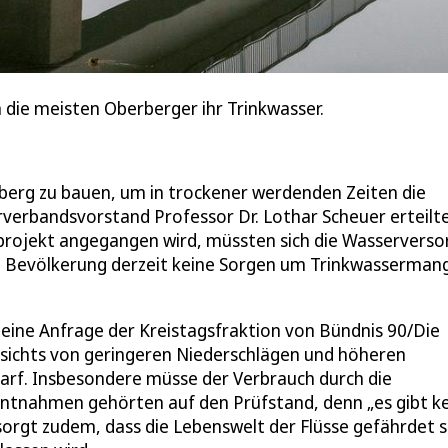
die meisten Oberberger ihr Trinkwasser.
rberg zu bauen, um in trockener werdenden Zeiten die
rverbandsvorstand Professor Dr. Lothar Scheuer erteilt
nprojekt angegangen wird, müssten sich die Wasserverso
ie Bevölkerung derzeit keine Sorgen um Trinkwasserman
ine Anfrage der Kreistagsfraktion von Bündnis 90/Die
sichts von geringeren Niederschlägen und höheren
rf. Insbesondere müsse der Verbrauch durch die
ntnahmen gehörten auf den Prüfstand, denn „es gibt ke
rgt zudem, dass die Lebenswelt der Flüsse gefährdet s