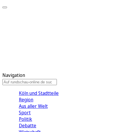
Meine KR
Meine Artikel
Meine Region
Meine Newsletter
Gewinnspiele
Mein Rundschau PLUS
Mein E-Paper
Navigation
Köln und Stadtteile
Region
Aus aller Welt
Sport
Politik
Debatte