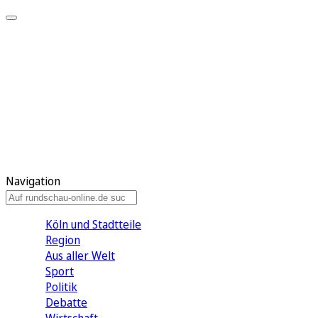
Meine KR
Meine Artikel
Meine Region
Meine Newsletter
Gewinnspiele
Mein Rundschau PLUS
Mein E-Paper
Navigation
Köln und Stadtteile
Region
Aus aller Welt
Sport
Politik
Debatte