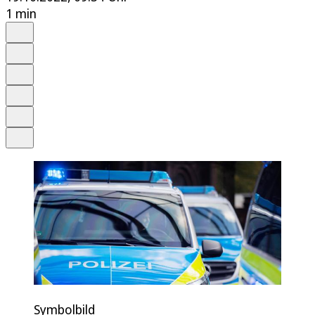
1 min
Auf Google bevorzugen
Anhören
Schrift
Merken
Drucken
Teilen
Symbolbild