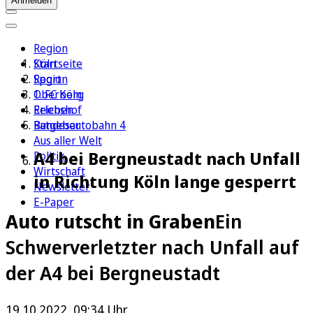
Anmelden
Region
Köln
Startseite
Sport
Region
1. FC Köln
Oberberg
Erleben
Reichshof
Ratgeber
Bundesautobahn 4
Aus aller Welt
A4 bei Bergneustadt nach Unfall
Politik
Wirtschaft
in Richtung Köln lange gesperrt
Newsletter
E-Paper
Auto rutscht in Graben
Ein
Schwerverletzter nach Unfall auf
der A4 bei Bergneustadt
19.10.2022, 09:34 Uhr