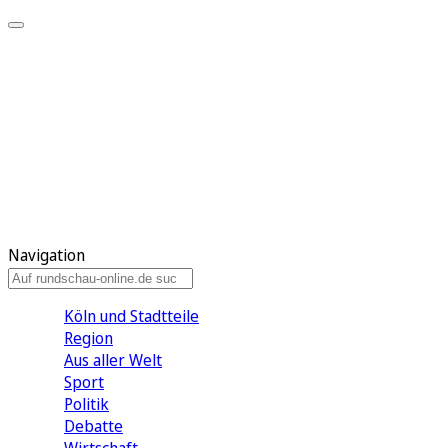
Meine KR
Meine Artikel
Meine Region
Meine Newsletter
Gewinnspiele
Mein Rundschau PLUS
Mein E-Paper
Navigation
Köln und Stadtteile
Region
Aus aller Welt
Sport
Politik
Debatte