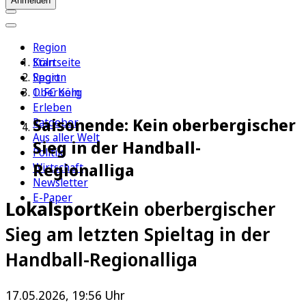
Anmelden
Region
Köln
Startseite
Sport
Region
1. FC Köln
Oberberg
Erleben
Saisonende: Kein oberbergischer
Ratgeber
Aus aller Welt
Sieg in der Handball-
Politik
Regionalliga
Wirtschaft
Newsletter
E-Paper
Lokalsport
Kein oberbergischer
Sieg am letzten Spieltag in der
Handball-Regionalliga
17.05.2026, 19:56 Uhr