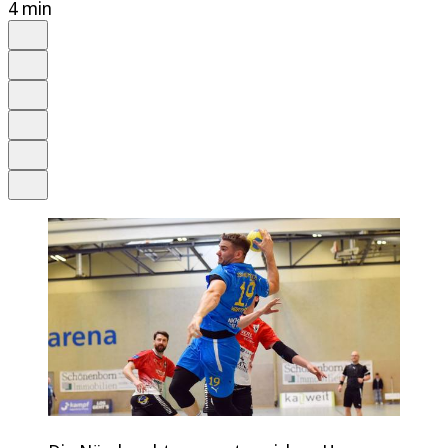
4 min
Auf Google bevorzugen
Anhören
Schrift
Merken
Drucken
Teilen