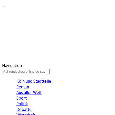
Meine KR
Meine Artikel
Meine Region
Meine Newsletter
Gewinnspiele
Mein Rundschau PLUS
Mein E-Paper
Navigation
Köln und Stadtteile
Region
Aus aller Welt
Sport
Politik
Debatte