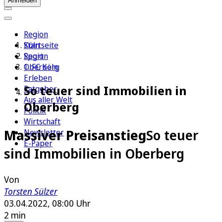
Anmelden
Region
Köln
Startseite
Sport
Region
1. FC Köln
Oberberg
Erleben
So teuer sind Immobilien in
Ratgeber
Aus aller Welt
Oberberg
Politik
Wirtschaft
Massiver Preisanstieg
So teuer
Newsletter
E-Paper
sind Immobilien in Oberberg
Von
Torsten Sülzer
03.04.2022, 08:00 Uhr
2 min