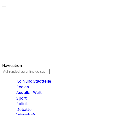
Meine KR
Meine Artikel
Meine Region
Meine Newsletter
Gewinnspiele
Mein Rundschau PLUS
Mein E-Paper
Navigation
Köln und Stadtteile
Region
Aus aller Welt
Sport
Politik
Debatte