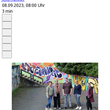
08.09.2023, 08:00 Uhr
3 min
Auf Google bevorzugen
Anhören
Schrift
Merken
Drucken
Teilen