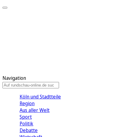
Meine KR
Meine Artikel
Meine Region
Meine Newsletter
Gewinnspiele
Mein Rundschau PLUS
Mein E-Paper
Navigation
Köln und Stadtteile
Region
Aus aller Welt
Sport
Politik
Debatte