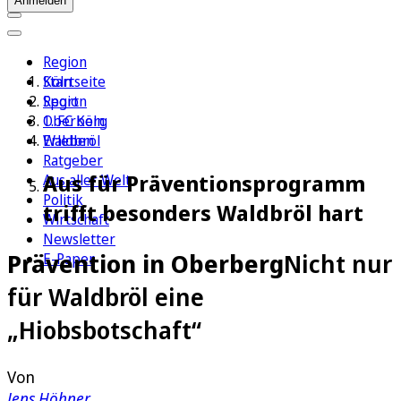
Anmelden
Region
Köln
Startseite
Sport
Region
1. FC Köln
Oberberg
Erleben
Waldbröl
Ratgeber
Aus für Präventionsprogramm
Aus aller Welt
Politik
trifft besonders Waldbröl hart
Wirtschaft
Newsletter
Prävention in Oberberg
Nicht nur
E-Paper
für Waldbröl eine
„Hiobsbotschaft“
Von
Jens Höhner