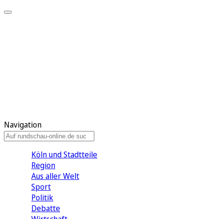
Meine KR
Meine Artikel
Meine Region
Meine Newsletter
Gewinnspiele
Mein Rundschau PLUS
Mein E-Paper
Navigation
Köln und Stadtteile
Region
Aus aller Welt
Sport
Politik
Debatte