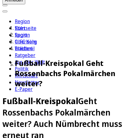
Anmelden
Region
Köln
Startseite
Sport
Region
1. FC Köln
Oberberg
Erleben
Waldbröl
Ratgeber
Fußball-Kreispokal Geht
Aus aller Welt
Politik
Rossenbachs Pokalmärchen
Wirtschaft
weiter?
Newsletter
E-Paper
Fußball-Kreispokal
Geht
Rossenbachs Pokalmärchen
weiter? Auch Nümbrecht muss
erneut ran