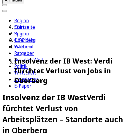
Anmelden
Region
Köln
Startseite
Sport
Region
1. FC Köln
Oberberg
Erleben
Waldbröl
Ratgeber
Insolvenz der IB West: Verdi
Aus aller Welt
Politik
fürchtet Verlust von Jobs in
Wirtschaft
Oberberg
Newsletter
E-Paper
Insolvenz der IB West
Verdi
fürchtet Verlust von
Arbeitsplätzen – Standorte auch
in Oberberg