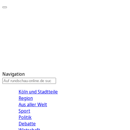
Meine KR
Meine Artikel
Meine Region
Meine Newsletter
Gewinnspiele
Mein Rundschau PLUS
Mein E-Paper
Navigation
Köln und Stadtteile
Region
Aus aller Welt
Sport
Politik
Debatte