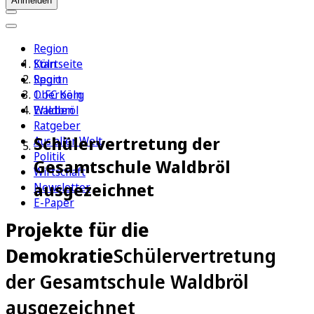
Anmelden
Region
Köln
Startseite
Sport
Region
1. FC Köln
Oberberg
Erleben
Waldbröl
Ratgeber
Schülervertretung der
Aus aller Welt
Politik
Gesamtschule Waldbröl
Wirtschaft
ausgezeichnet
Newsletter
E-Paper
Projekte für die
Demokratie
Schülervertretung
der Gesamtschule Waldbröl
ausgezeichnet