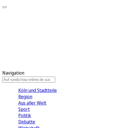
Meine KR
Meine Artikel
Meine Region
Meine Newsletter
Gewinnspiele
Mein Rundschau PLUS
Mein E-Paper
Navigation
Köln und Stadtteile
Region
Aus aller Welt
Sport
Politik
Debatte