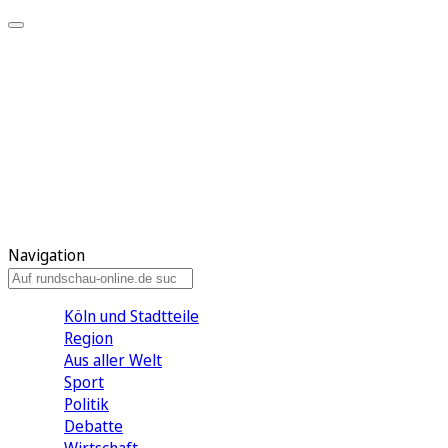
Meine KR
Meine Artikel
Meine Region
Meine Newsletter
Gewinnspiele
Mein Rundschau PLUS
Mein E-Paper
Navigation
Köln und Stadtteile
Region
Aus aller Welt
Sport
Politik
Debatte