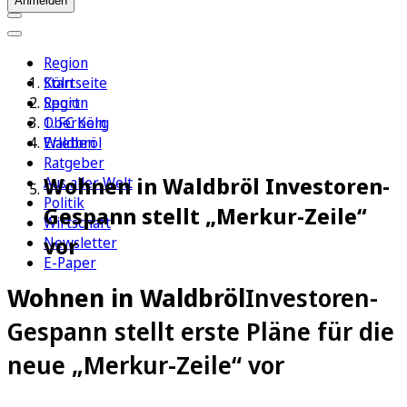
Anmelden
Region
Köln
Startseite
Sport
Region
1. FC Köln
Oberberg
Erleben
Waldbröl
Ratgeber
Wohnen in Waldbröl Investoren-
Aus aller Welt
Politik
Gespann stellt „Merkur-Zeile“
Wirtschaft
vor
Newsletter
E-Paper
Wohnen in Waldbröl
Investoren-
Gespann stellt erste Pläne für die
neue „Merkur-Zeile“ vor