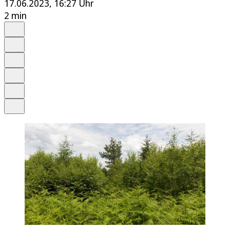
17.06.2023, 16:27 Uhr
2 min
Auf Google bevorzugen
Anhören
Schrift
Merken
Drucken
Teilen