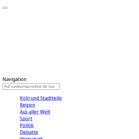
Meine KR
Meine Artikel
Meine Region
Meine Newsletter
Gewinnspiele
Mein Rundschau PLUS
Mein E-Paper
Navigation
Köln und Stadtteile
Region
Aus aller Welt
Sport
Politik
Debatte