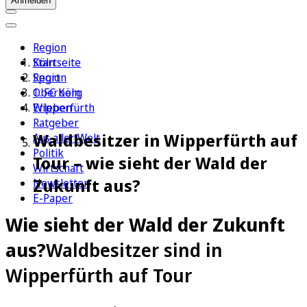
Anmelden
Region
Köln
Startseite
Sport
Region
1. FC Köln
Oberberg
Erleben
Wipperfürth
Ratgeber
Waldbesitzer in Wipperfürth auf
Aus aller Welt
Politik
Tour – wie sieht der Wald der
Wirtschaft
Zukunft aus?
Newsletter
E-Paper
Wie sieht der Wald der Zukunft
aus?
Waldbesitzer sind in
Wipperfürth auf Tour