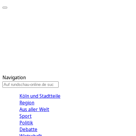
Meine KR
Meine Artikel
Meine Region
Meine Newsletter
Gewinnspiele
Mein Rundschau PLUS
Mein E-Paper
Navigation
Köln und Stadtteile
Region
Aus aller Welt
Sport
Politik
Debatte