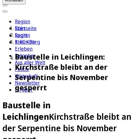
Anmelden
Region
Köln
Startseite
Sport
Region
1. FC Köln
Rhein-Berg
Erleben
Baustelle in Leichlingen:
Ratgeber
Aus aller Welt
Kirchstraße bleibt an der
Politik
Serpentine bis November
Wirtschaft
Newsletter
gesperrt
E-Paper
Baustelle in
Leichlingen
Kirchstraße bleibt an
der Serpentine bis November