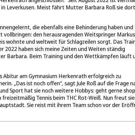
Herkenrath angeschlossen.“ Seit August 2022 ist vierma
on in Leverkusen. Meist fährt Mutter Barbara Roß sie dort
nnengelernt, die ebenfalls eine Behinderung haben und 
rt vollbringen: den herausragenden Weitspringer Markus
is wohnte und weltweit für Schlagzeilen sorgt. Das Trai
er 2022 haben sich meine Zeiten und Weiten ständig
Mutter Barbara. Beim Training und den Wettkämpfen läuft 
as Abitur am Gymnasium Herkenrath erfolgreich zu
erin. „Das ist noch offen“, sagt Jule Roß auf die Frage n
und Sport hat sie noch weitere Hobbys: geht gerne sho
ch freizeitmäßig Tennis beim THC Rot-Weiß. Nun freut sie
auptstadt. Sie reist mit ihrem Team schon vor der Eröf