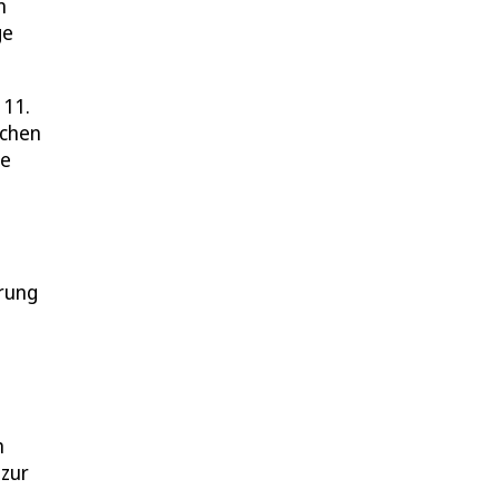
n
ge
 11.
ichen
ie
prung
m
 zur