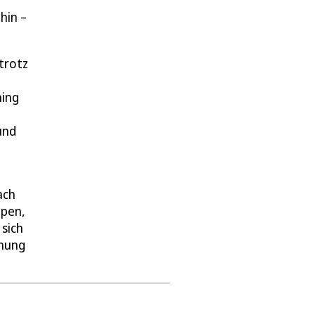
l
hin –
trotz
ning
und
ach
ppen,
 sich
fnung