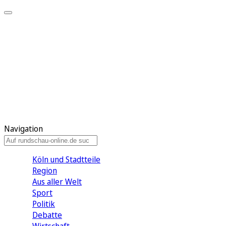
Meine KR
Meine Artikel
Meine Region
Meine Newsletter
Gewinnspiele
Mein Rundschau PLUS
Mein E-Paper
Navigation
Köln und Stadtteile
Region
Aus aller Welt
Sport
Politik
Debatte