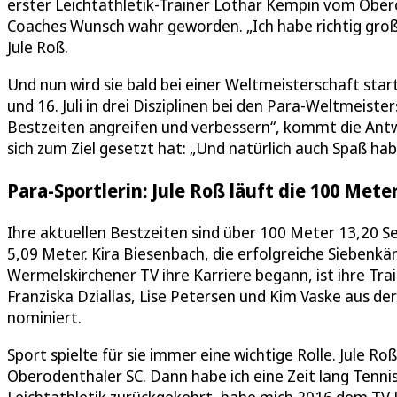
erster Leichtathletik-Trainer Lothar Kempin vom Obero
Coaches Wunsch wahr geworden. „Ich habe richtig groß
Jule Roß.
Und nun wird sie bald bei einer Weltmeisterschaft sta
und 16. Juli in drei Disziplinen bei den Para-Weltmeist
Bestzeiten angreifen und verbessern“, kommt die Antwo
sich zum Ziel gesetzt hat: „Und natürlich auch Spaß hab
Para-Sportlerin: Jule Roß läuft die 100 Mete
Ihre aktuellen Bestzeiten sind über 100 Meter 13,20 
5,09 Meter. Kira Biesenbach, die erfolgreiche Siebenkä
Wermelskirchener TV ihre Karriere begann, ist ihre Tr
Franziska Dziallas, Lise Petersen und Kim Vaske aus d
nominiert.
Sport spielte für sie immer eine wichtige Rolle. Jule Ro
Oberodenthaler SC. Dann habe ich eine Zeit lang Tenni