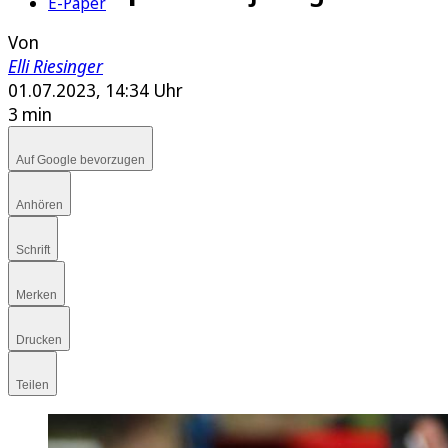
E-Paper
Von
Elli Riesinger
01.07.2023, 14:34 Uhr
3 min
Auf Google bevorzugen
Anhören
Schrift
Merken
Drucken
Teilen