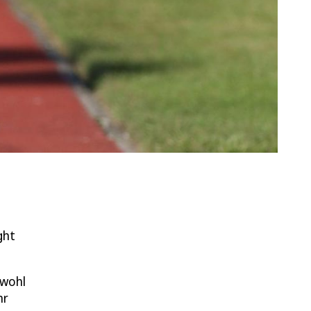
ght
bwohl
hr