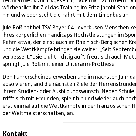
Leichtathletik zurückgekehrt, habe mich 2016 dem TV 
wöchentlich ihr Ziel das Training im Fritz-Jacobi-Stadi
hin und wieder steht die Fahrt mit dem Linienbus an.
Jule Roß hat bei TSV Bayer 04 Leverkusen Menschen ke
ihres körperlichen Handicaps Höchstleistungen im Spo
Rehm etwa, der einst auch im Rheinisch-Bergischen Kre
und die Wettkämpfe bringen sie weiter: „Seit Septemb
verbessert.“ „Sie blüht richtig auf“, freut sich auch 
springt Jule Roß mit einer Unterarm-Prothese.
Den Führerschein zu erwerben und im nächsten Jahr d
absolvieren, sind die nächsten Ziele der Herrenstrunden
ihrem Studien- oder Ausbildungswunsch. Neben Schule 
trifft sich mit Freunden, spielt hin und wieder auch no
erst einmal auf die Wettkämpfe in der französischen H
der Weltmeisterschaften, an.
Kontakt