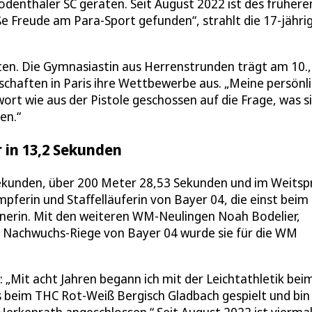
denthaler SC geraten. Seit August 2022 ist des frühere
e Freude am Para-Sport gefunden“, strahlt die 17-jähri
rten. Die Gymnasiastin aus Herrenstrunden trägt am 10.,
erschaften in Paris ihre Wettbewerbe aus. „Meine persönl
rt wie aus der Pistole geschossen auf die Frage, was s
en.“
r in 13,2 Sekunden
Sekunden, über 200 Meter 28,53 Sekunden und im Weits
mpferin und Staffelläuferin von Bayer 04, die einst beim
ainerin. Mit den weiteren WM-Neulingen Noah Bodelier,
er Nachwuchs-Riege von Bayer 04 wurde sie für die WM
ß: „Mit acht Jahren begann ich mit der Leichtathletik bei
s beim THC Rot-Weiß Bergisch Gladbach gespielt und bin