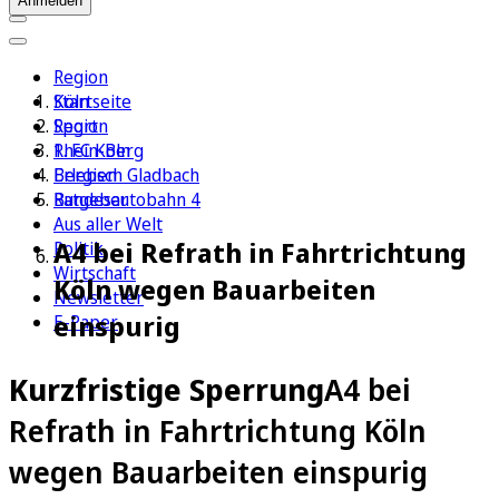
Anmelden
Region
Köln
Startseite
Sport
Region
1. FC Köln
Rhein-Berg
Erleben
Bergisch Gladbach
Ratgeber
Bundesautobahn 4
Aus aller Welt
A4 bei Refrath in Fahrtrichtung
Politik
Wirtschaft
Köln wegen Bauarbeiten
Newsletter
einspurig
E-Paper
Kurzfristige Sperrung
A4 bei
Refrath in Fahrtrichtung Köln
wegen Bauarbeiten einspurig