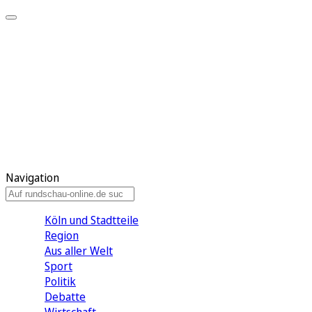
Meine KR
Meine Artikel
Meine Region
Meine Newsletter
Gewinnspiele
Mein Rundschau PLUS
Mein E-Paper
Navigation
Köln und Stadtteile
Region
Aus aller Welt
Sport
Politik
Debatte