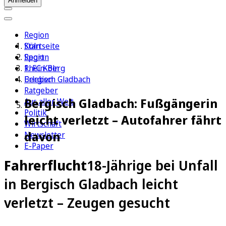
Anmelden
Region
Köln
Startseite
Sport
Region
1. FC Köln
Rhein-Berg
Erleben
Bergisch Gladbach
Ratgeber
Bergisch Gladbach: Fußgängerin
Aus aller Welt
Politik
leicht verletzt – Autofahrer fährt
Wirtschaft
davon
Newsletter
E-Paper
Fahrerflucht
18-Jährige bei Unfall
in Bergisch Gladbach leicht
verletzt – Zeugen gesucht