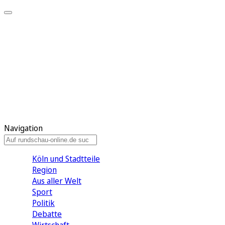
Meine KR
Meine Artikel
Meine Region
Meine Newsletter
Gewinnspiele
Mein Rundschau PLUS
Mein E-Paper
Navigation
Köln und Stadtteile
Region
Aus aller Welt
Sport
Politik
Debatte