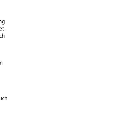
ng
et.
ch
em
uch