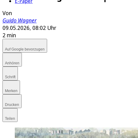
E-Paper
Von
Guido Wagner
09.05.2026, 08:02 Uhr
2 min
Auf Google bevorzugen
Anhören
Schrift
Merken
Drucken
Teilen