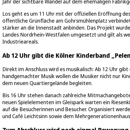
Jahr der sichtbare Wandel auf dem ehemaligen Fabrikg
Los geht es um 11 Uhr mit der offiziellen Eröffnung d
öffentliche Grünfläche am Gohrsmühlenplatz verbindet 
stärker an die Innenstadt anbinden. Das Projekt wurd
Landes Nordrhein-Westfalen umgesetzt und gilt als wei
Industrieareals.
Ab 12 Uhr gibt die Kölner Kinderband „Pele
Direkt im Anschluss wird es musikalisch: Ab 12 Uhr gibt
handgemachter Musik wollen die Musiker nicht nur Kin
dem neuen Quartiergelände begleiten.
Bis 16 Uhr stehen danach zahlreiche Mitmachangebot
neuen Spielelementen im Gleispark warten ein Riesenk
auf die Besucherinnen und Besucher. Organisiert werd
und Café Leichtsinn sowie dem Mehrgenerationenhaus
Zum Abschluss wird noch einmal Bewegung