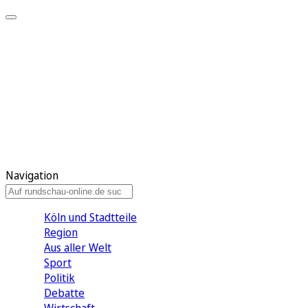
Meine KR
Meine Artikel
Meine Region
Meine Newsletter
Gewinnspiele
Mein Rundschau PLUS
Mein E-Paper
Navigation
Köln und Stadtteile
Region
Aus aller Welt
Sport
Politik
Debatte