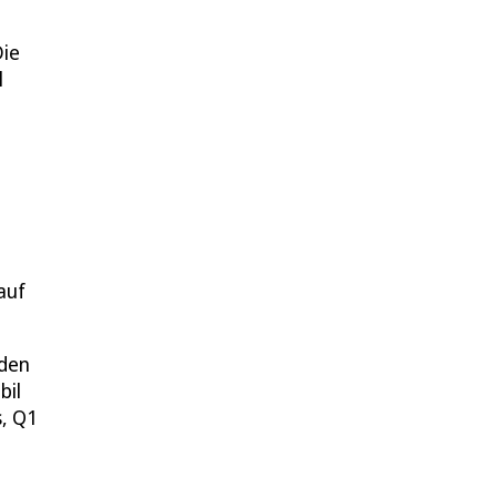
Die
l
auf
 den
bil
s, Q1