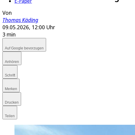
E-Paper
Von
Thomas Käding
09.05.2026, 12:00 Uhr
3 min
Auf Google bevorzugen
Anhören
Schrift
Merken
Drucken
Teilen