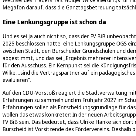
Wechsel des Trägers hält Holger Wilke allerdings für n
Megafon darauf, dass die Ganztagsbetreuung tatsächli
Eine Lenkungsgruppe ist schon da
Und es sei ja auch nicht so, dass der FV BiB unbeobacht
2025 beschlossen hatte, eine Lenkungsgruppe OGS einz
zwischen Stadt, den Burscheider Grundschulen und dem
abgestimmt, und das sei „Ergebnis mehrerer intensiver
für den Ausschuss. Ein Kernpunkt sei die Kündigungsfr
Wilke, „sind die Vertragspartner auf ein pädagogisch
evaluieren“.
Auf den CDU-Vorstoß reagiert die Stadtverwaltung mit
Erfahrungen zu sammeln und im Frühjahr 2027 im Schul
Erfahrungen sollen als Entscheidungsgrundlage für das 
wollen das etwas konkreter: In der neuen Arbeitsgrup
FV BiB sein. Das bedeutet, dass Ulrike Hanke sich dort 
Burscheid ist Vorsitzende des Fördervereins. Deshalb b