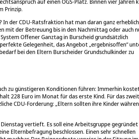
Rechtsanspruch auf einen OGS-Platz. Binnen vier Jahren 
m Prinzip.
zt? In der CDU-Ratsfraktion hat man daran ganz erheblic
den mit der Betreuung bis in den Nachmittag oder auch n
 System Offener Ganztag in Burscheid grundsätzlich
perfekte Gelegenheit, das Angebot „ergebnisoffen“ unt
edarf bei den Eltern Burscheider Grundschulkinder zu
uch zu günstigeren Konditionen führen: Immerhin kostet
lt 228 Euro im Monat für das erste Kind. Für das zwei
tzliche CDU-Forderung: „Eltern sollten ihre Kinder währe
Dienstag vertieft. Es soll eine Arbeitsgruppe gegründet
eine Elternbefragung beschlossen. Einen sehr schnellen