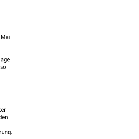
 Mai
lage
 so
ker
 den
mung.