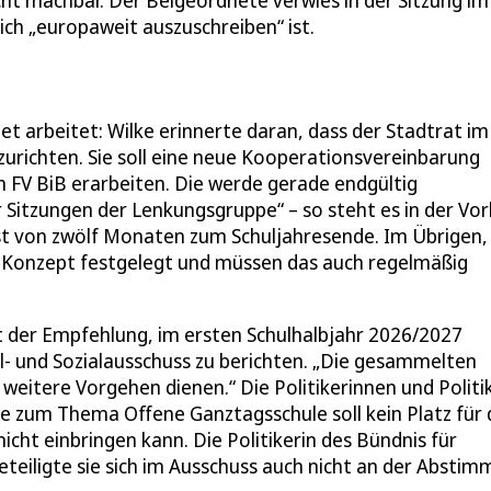
icht machbar. Der Beigeordnete verwies in der Sitzung im
ch „europaweit auszuschreiben“ ist.
et arbeitet: Wilke erinnerte daran, dass der Stadtrat im
urichten. Sie soll eine neue Kooperationsvereinbarung
 FV BiB erarbeiten. Die werde gerade endgültig
 Sitzungen der Lenkungsgruppe“ – so steht es in der Vor
ist von zwölf Monaten zum Schuljahresende. Im Übrigen,
es Konzept festgelegt und müssen das auch regelmäßig
 der Empfehlung, im ersten Schulhalbjahr 2026/2027
- und Sozialausschuss zu berichten. „Die gesammelten
weitere Vorgehen dienen.“ Die Politikerinnen und Politi
pe zum Thema Offene Ganztagsschule soll kein Platz für
nicht einbringen kann. Die Politikerin des Bündnis für
eteiligte sie sich im Ausschuss auch nicht an der Abstim