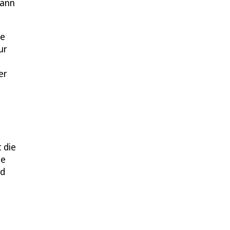
kann
he
ur
er
 die
te
nd