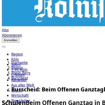
Abo
Abonnieren
Anmelden
Region
Köln
Startseite
Sport
Region
1. FC Köln
Rhein-Berg
Erleben
Burscheid
Ratgeber
Aus aller Welt
Burscheid: Beim Offenen Ganztag
Politik
Wirtschaft
Newsletter
Schulen
Beim Offenen Ganztag in 