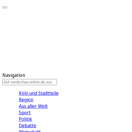
Meine KR
Meine Artikel
Meine Region
Meine Newsletter
Gewinnspiele
Mein Rundschau PLUS
Mein E-Paper
Navigation
Köln und Stadtteile
Region
Aus aller Welt
Sport
Politik
Debatte