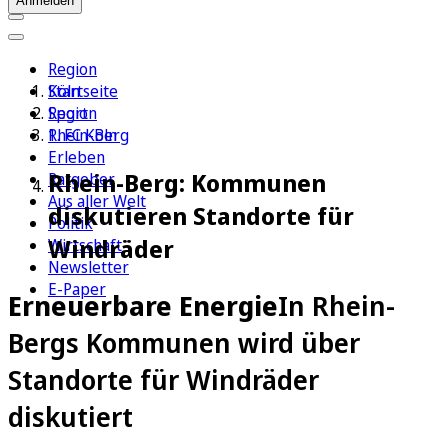
Anmelden
Region
Köln
Startseite
Sport
Region
1. FC Köln
Rhein-Berg
Erleben
Rhein-Berg: Kommunen
Ratgeber
Aus aller Welt
diskutieren Standorte für
Politik
Windräder
Wirtschaft
Newsletter
E-Paper
Erneuerbare Energie
In Rhein-
Bergs Kommunen wird über
Standorte für Windräder
diskutiert