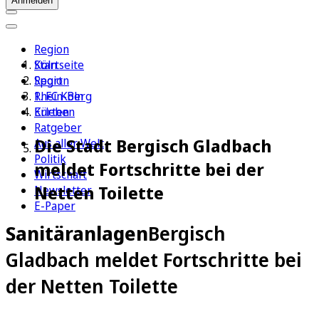
Anmelden
Region
Köln
Startseite
Sport
Region
1. FC Köln
Rhein-Berg
Erleben
Kürten
Ratgeber
Die Stadt Bergisch Gladbach
Aus aller Welt
Politik
meldet Fortschritte bei der
Wirtschaft
Netten Toilette
Newsletter
E-Paper
Sanitäranlagen
Bergisch
Gladbach meldet Fortschritte bei
der Netten Toilette