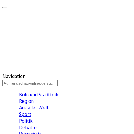
Meine KR
Meine Artikel
Meine Region
Meine Newsletter
Gewinnspiele
Mein Rundschau PLUS
Mein E-Paper
Navigation
Köln und Stadtteile
Region
Aus aller Welt
Sport
Politik
Debatte