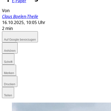
E-Paper
Von
Claus Boelen-Theile
16.10.2025, 10:05 Uhr
2 min
Auf Google bevorzugen
Anhören
Schrift
Merken
Drucken
Teilen