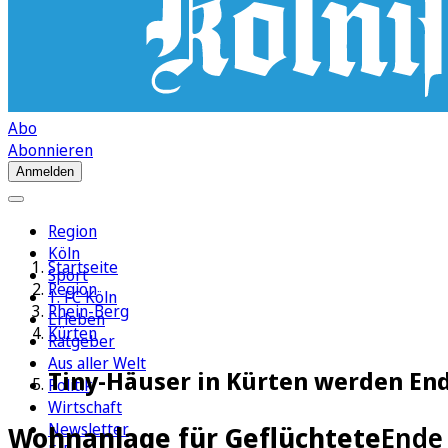
Abo
Abonnieren
Anmelden
Region
Köln
Startseite
Sport
Region
1. FC Köln
Rhein-Berg
Erleben
Kürten
Ratgeber
Aus aller Welt
Tiny-Häuser in Kürten werden En
Politik
Wirtschaft
Newsletter
Wohnanlage für Geflüchtete
Ende 