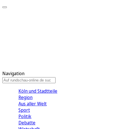
Meine KR
Meine Artikel
Meine Region
Meine Newsletter
Gewinnspiele
Mein Rundschau PLUS
Mein E-Paper
Navigation
Köln und Stadtteile
Region
Aus aller Welt
Sport
Politik
Debatte