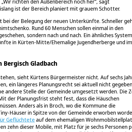
„Wir richten den Außenbereich noch her“, sagt
islang ist der Bereich planiert mit grauem Schotter.
t bei der Belegung der neuen Unterkünfte. Schneller ge
Chimtschenko. Rund 60 Menschen sollen einmal in den
 geschehen, sondern nach und nach. Ein ähnliches Syste
ünfte in Kürten-Mitte/Ehemalige Jugendherberge und i
in Bergisch Gladbach
tehen, sieht Kürtens Bürgermeister nicht. Auf sechs Jah
, ein längeres Planungsrecht sei aktuell nicht gegeben
ine andere Stelle der Gemeinde umgesetzt werden. Die Z
Mit der Planungsfrist steht fest, dass die Häuschen
müssen. Anders als in Broch, wo die Kommune die
Tiny-Häuser in Spitze von der Gemeinde erworben worde
für Geflüchtete
auf dem ehemaligen Wohnmobilstellpla
en zehn dieser Mobile, mit Platz für je sechs Personen 