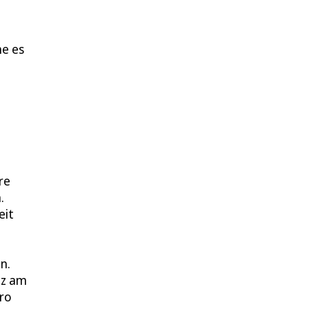
he es
m
m
re
.
eit
n.
tz am
pro