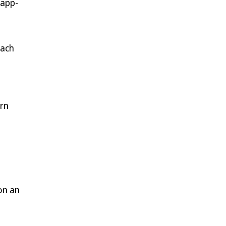
Papp-
Nach
ern
on an