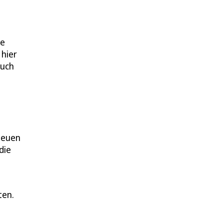
le
 hier
auch
neuen
die
ten.