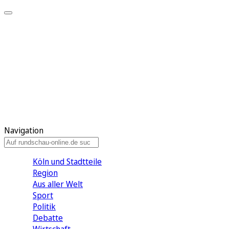
Meine KR
Meine Artikel
Meine Region
Meine Newsletter
Gewinnspiele
Mein Rundschau PLUS
Mein E-Paper
Navigation
Köln und Stadtteile
Region
Aus aller Welt
Sport
Politik
Debatte