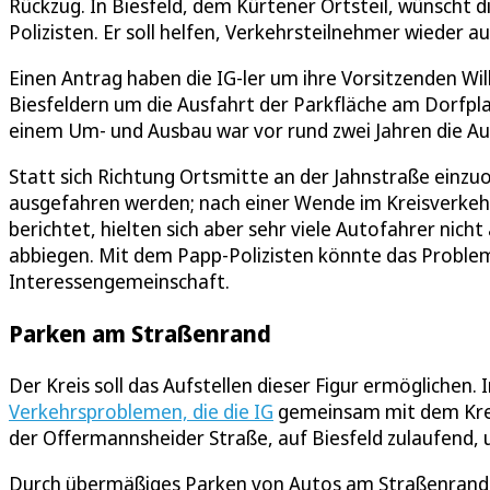
Rückzug. In Biesfeld, dem Kürtener Ortsteil, wünscht 
Polizisten. Er soll helfen, Verkehrsteilnehmer wieder auf
Einen Antrag haben die IG-ler um ihre Vorsitzenden Wilb
Biesfeldern um die Ausfahrt der Parkfläche am Dorfpl
einem Um- und Ausbau war vor rund zwei Jahren die Au
Statt sich Richtung Ortsmitte an der Jahnstraße einzu
ausgefahren werden; nach einer Wende im Kreisverkehr w
berichtet, hielten sich aber sehr viele Autofahrer nich
abbiegen. Mit dem Papp-Polizisten könnte das Problem
Interessengemeinschaft.
Parken am Straßenrand
Der Kreis soll das Aufstellen dieser Figur ermöglichen.
Verkehrsproblemen, die die IG
gemeinsam mit dem Krei
der Offermannsheider Straße, auf Biesfeld zulaufend,
Durch übermäßiges Parken von Autos am Straßenrand b