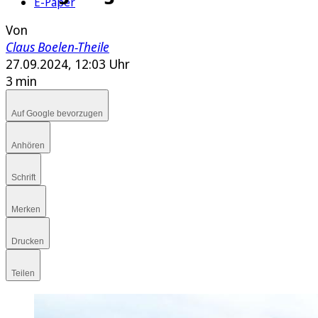
E-Paper
Von
Claus Boelen-Theile
27.09.2024, 12:03 Uhr
3 min
Auf Google bevorzugen
Anhören
Schrift
Merken
Drucken
Teilen