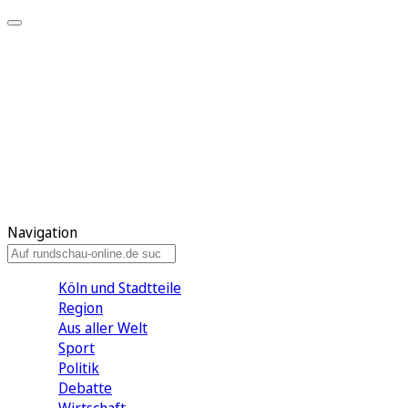
Meine KR
Meine Artikel
Meine Region
Meine Newsletter
Gewinnspiele
Mein Rundschau PLUS
Mein E-Paper
Navigation
Köln und Stadtteile
Region
Aus aller Welt
Sport
Politik
Debatte