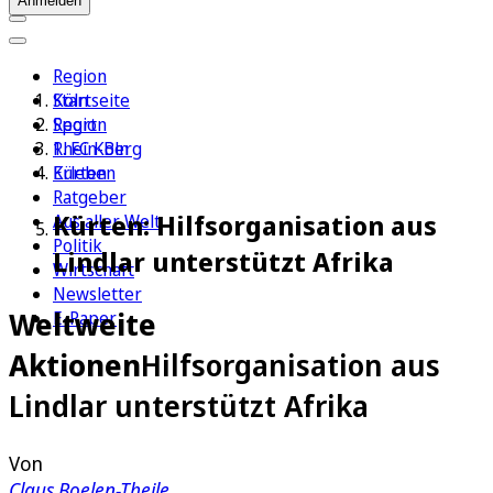
Anmelden
Region
Köln
Startseite
Sport
Region
1. FC Köln
Rhein-Berg
Erleben
Kürten
Ratgeber
Kürten: Hilfsorganisation aus
Aus aller Welt
Politik
Lindlar unterstützt Afrika
Wirtschaft
Newsletter
Weltweite
E-Paper
Aktionen
Hilfsorganisation aus
Lindlar unterstützt Afrika
Von
Claus Boelen-Theile