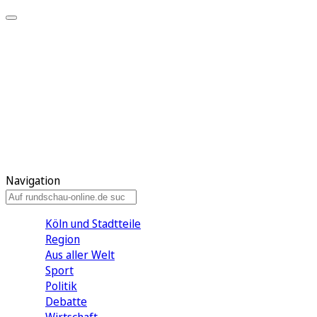
Meine KR
Meine Artikel
Meine Region
Meine Newsletter
Gewinnspiele
Mein Rundschau PLUS
Mein E-Paper
Navigation
Köln und Stadtteile
Region
Aus aller Welt
Sport
Politik
Debatte